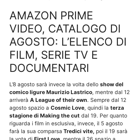
AMAZON PRIME
VIDEO, CATALOGO DI
AGOSTO: L’ELENCO DI
FILM, SERIE TV E
DOCUMENTARI
L’8 agosto sarà invece la volta dello
show del
comico ligure Maurizio Lastrico
, mentre dal 12
arriverà
A League of their own
. Sempre dal 12
agosto spazio a
Cosmic Love
, quindi la
terza
stagione di Making the cut
dal 19. Per quanto
riguarda i film in esclusiva, invece, il 5 agosto
farà la sua comparsa
Tredici vite,
poi il 19 sarà
la vota di
First Love,
mentre il 26 spazio a