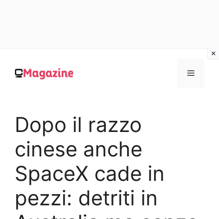
Vai
al
MENU
contenuto
Dopo il razzo
cinese anche
SpaceX cade in
pezzi: detriti in