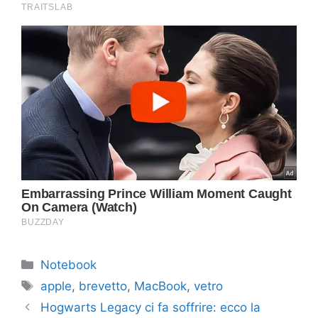
Categorie
Notebook
Tag
apple
,
brevetto
,
MacBook
,
vetro
Hogwarts Legacy ci fa soffrire: ecco la