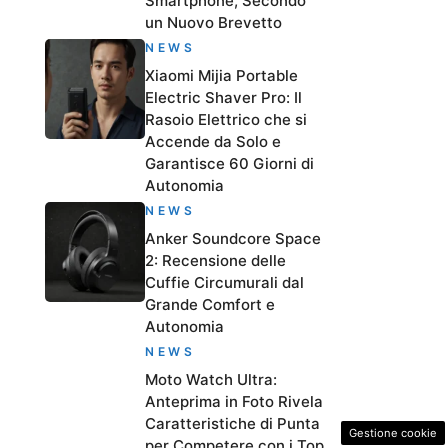
Smartphone, Secondo
un Nuovo Brevetto
NEWS
Xiaomi Mijia Portable
Electric Shaver Pro: Il
Rasoio Elettrico che si
Accende da Solo e
Garantisce 60 Giorni di
Autonomia
NEWS
Anker Soundcore Space
2: Recensione delle
Cuffie Circumurali dal
Grande Comfort e
Autonomia
NEWS
Moto Watch Ultra:
Anteprima in Foto Rivela
Caratteristiche di Punta
Gestione cookie
per Competere con i Top