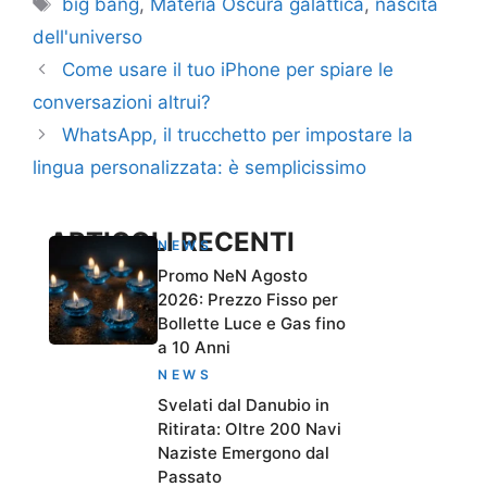
Tag
big bang
,
Materia Oscura galattica
,
nascita
dell'universo
Come usare il tuo iPhone per spiare le
conversazioni altrui?
WhatsApp, il trucchetto per impostare la
lingua personalizzata: è semplicissimo
ARTICOLI RECENTI
NEWS
Promo NeN Agosto
2026: Prezzo Fisso per
Bollette Luce e Gas fino
a 10 Anni
NEWS
Svelati dal Danubio in
Ritirata: Oltre 200 Navi
Naziste Emergono dal
Passato