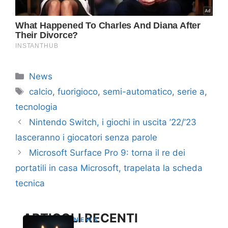
Categorie
News
Tag
calcio
,
fuorigioco
,
semi-automatico
,
serie a
,
tecnologia
Nintendo Switch, i giochi in uscita ’22/’23
lasceranno i giocatori senza parole
Microsoft Surface Pro 9: torna il re dei
portatili in casa Microsoft, trapelata la scheda
tecnica
ARTICOLI RECENTI
NEWS