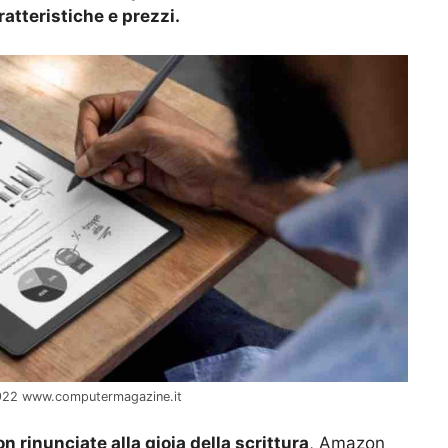
aratteristiche e prezzi.
29922 www.computermagazine.it
n rinunciate alla gioia della scrittura
, Amazon