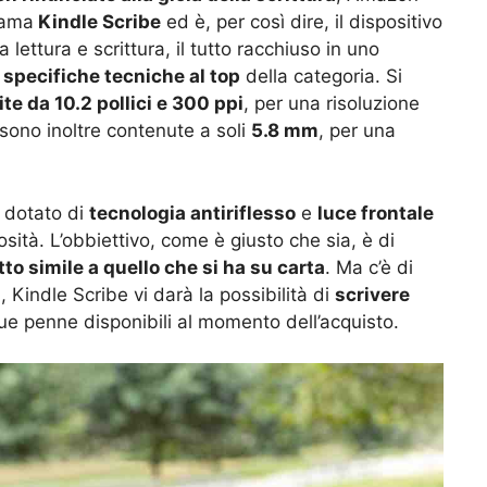
iama
Kindle Scribe
ed è, per così dire, il dispositivo
a lettura e scrittura, il tutto racchiuso in uno
a
specifiche tecniche al top
della categoria. Si
e da 10.2 pollici e 300 ppi
, per una risoluzione
sono inoltre contenute a soli
5.8 mm
, per una
è dotato di
tecnologia antiriflesso
e
luce frontale
osità. L’obbiettivo, come è giusto che sia, è di
tto simile a quello che si ha su carta
. Ma c’è di
ra, Kindle Scribe vi darà la possibilità di
scrivere
ue penne disponibili al momento dell’acquisto.