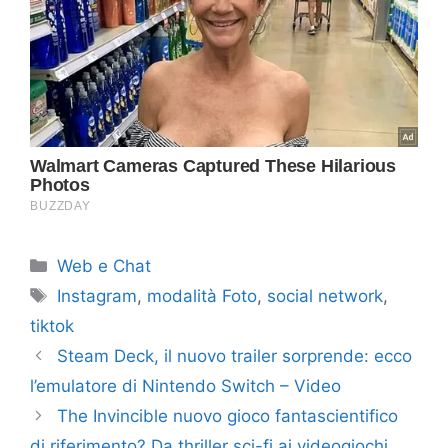
Categorie
Web e Chat
Tag
Instagram
,
modalità Foto
,
social network
,
tiktok
Steam Deck, il nuovo trailer sorprende: ecco
l’emulatore di Nintendo Switch – Video
The Invincible nuovo gioco fantascientifico
di riferimento? Da thriller sci-fi ai videogiochi