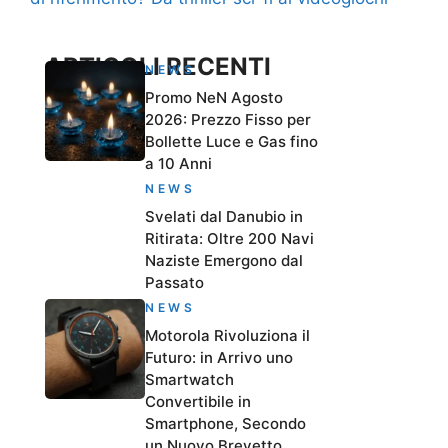
ARTICOLI RECENTI
NEWS
Promo NeN Agosto
2026: Prezzo Fisso per
Bollette Luce e Gas fino
a 10 Anni
NEWS
Svelati dal Danubio in
Ritirata: Oltre 200 Navi
Naziste Emergono dal
Passato
NEWS
Motorola Rivoluziona il
Futuro: in Arrivo uno
Smartwatch
Convertibile in
Smartphone, Secondo
un Nuovo Brevetto