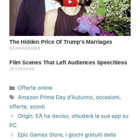
Categorie
Offerte online
Tag
Amazon Prime Day d'Autunno
,
occasioni
,
offerte
,
sconti
Origin: EA ha deciso, chiuderà la sua app su
PC
Epic Games Store, i giochi gratuiti della