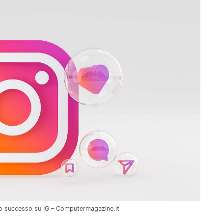
tro successo su IG – Computermagazine.it