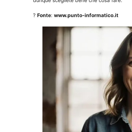
dunque scegliete bene che cosa fare.
?
Fonte
:
www.punto-informatico.it