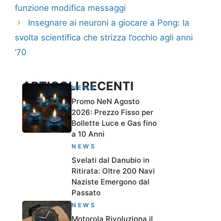
funzione modifica messaggi
Insegnare ai neuroni a giocare a Pong: la
svolta scientifica che strizza l’occhio agli anni
’70
ARTICOLI RECENTI
NEWS
Promo NeN Agosto
2026: Prezzo Fisso per
Bollette Luce e Gas fino
a 10 Anni
NEWS
Svelati dal Danubio in
Ritirata: Oltre 200 Navi
Naziste Emergono dal
Passato
NEWS
Motorola Rivoluziona il