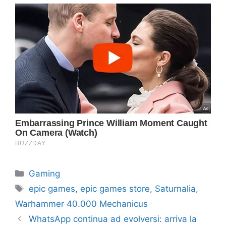
Categorie
Gaming
Tag
epic games
,
epic games store
,
Saturnalia
,
Warhammer 40.000 Mechanicus
WhatsApp continua ad evolversi: arriva la