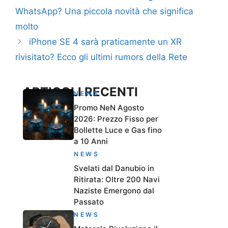
WhatsApp? Una piccola novità che significa
molto
iPhone SE 4 sarà praticamente un XR
rivisitato? Ecco gli ultimi rumors della Rete
ARTICOLI RECENTI
NEWS
Promo NeN Agosto
2026: Prezzo Fisso per
Bollette Luce e Gas fino
a 10 Anni
NEWS
Svelati dal Danubio in
Ritirata: Oltre 200 Navi
Naziste Emergono dal
Passato
NEWS