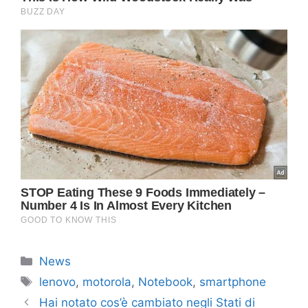
Categorie
News
Tag
lenovo
,
motorola
,
Notebook
,
smartphone
Hai notato cos’è cambiato negli Stati di