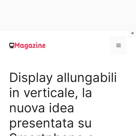
Vai
al
MENU
contenuto
Display allungabili
in verticale, la
nuova idea
presentata su