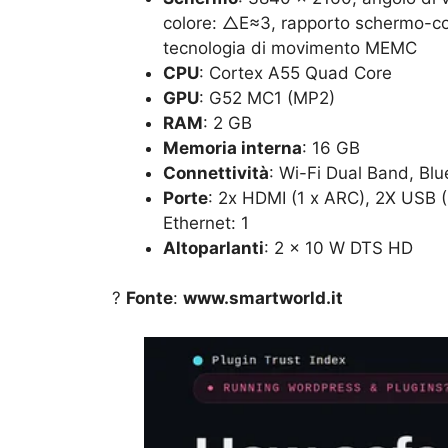
colore: △E≈3, rapporto schermo-corp
tecnologia di movimento MEMC
CPU
: Cortex A55 Quad Core
GPU
: G52 MC1 (MP2)
RAM
: 2 GB
Memoria interna
: 16 GB
Connettività
: Wi-Fi Dual Band, Blue
Porte
: 2x HDMI (1 x ARC), 2X USB (1 
Ethernet: 1
Altoparlanti
: 2 × 10 W DTS HD
?
Fonte
:
www.smartworld.it