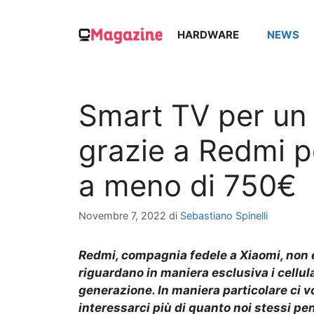
Vai
al
HARDWARE
NEWS
contenuto
Smart TV per un 
grazie a Redmi p
a meno di 750€
Novembre 7, 2022
di
Sebastiano Spinelli
Redmi
, compagnia fedele a Xiaomi,
non 
riguardano in maniera esclusiva i cellular
generazione. In
maniera particolare
ci v
interessarci più di quanto noi stessi
pen