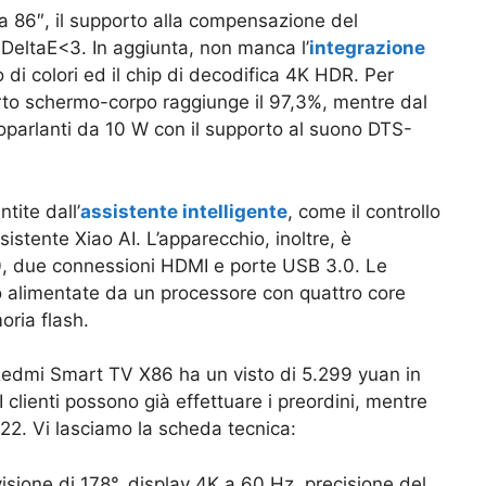
 86″, il supporto alla compensazione del
eltaE<3. In aggiunta, non manca l’
integrazione
 di colori ed il chip di decodifica 4K HDR. Per
porto schermo-corpo raggiunge il 97,3%, mentre dal
oparlanti da 10 W con il supporto al suono DTS-
tite dall’
assistente intelligente
, come il controllo
sistente Xiao AI. L’apparecchio, inoltre, è
0, due connessioni HDMI e porte USB 3.0. Le
 alimentate da un processore con quattro core
ria flash.
 Redmi Smart TV X86 ha un visto di 5.299 yuan in
 I clienti possono già effettuare i preordini, mentre
2022. Vi lasciamo la scheda tecnica:
isione di 178°, display 4K a 60 Hz, precisione del