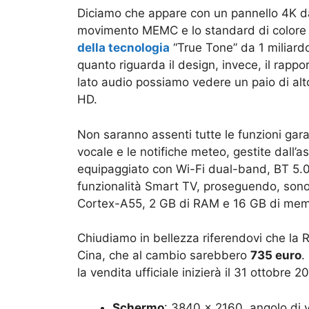
Diciamo che appare con un pannello 4K da
movimento MEMC e lo standard di colore D
della tecnologia
“True Tone” da 1 miliardo
quanto riguarda il design, invece, il rap
lato audio possiamo vedere un paio di alt
HD.
Non saranno assenti tutte le funzioni garan
vocale e le notifiche meteo, gestite dall’as
equipaggiato con Wi-Fi dual-band, BT 5.
funzionalità Smart TV, proseguendo, sono
Cortex-A55, 2 GB di RAM e 16 GB di memo
Chiudiamo in bellezza riferendovi che la
Cina, che al cambio sarebbero
735 euro
.
la vendita ufficiale inizierà il 31 ottobre 
Schermo
: 3840 × 2160, angolo di v