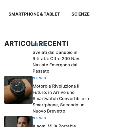
SMARTPHONE & TABLET
SCIENZE
ARTICOLI RECENTI
NEWS
Svelati dal Danubio in
Ritirata: Oltre 200 Navi
Naziste Emergono dal
Passato
NEWS
Motorola Rivoluziona il
Futuro: in Arrivo uno
Smartwatch Convertibile in
Smartphone, Secondo un
Nuovo Brevetto
NEWS
Xiaomi Mijia Portable