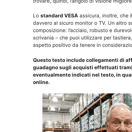
trovare, quindi, l’angolo di visione miglior
Lo
standard VESA
assicura, inoltre, che i
davvero al sicuro monitor o TV. Un altro su
composizione: l’acciaio, robusto e durevole
scrivania – che puoi utilizzare per tastiera
aspetto positivo da tenere in considerazi
Questo testo include collegamenti di affi
guadagno sugli acquisti effettuati tramite
eventualmente indicati nel testo, in qu
online.