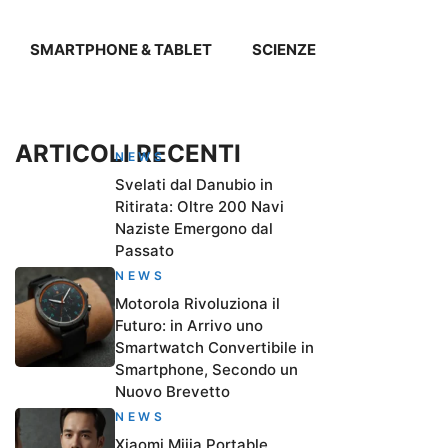
SMARTPHONE & TABLET
SCIENZE
ARTICOLI RECENTI
NEWS
Svelati dal Danubio in
Ritirata: Oltre 200 Navi
Naziste Emergono dal
Passato
NEWS
Motorola Rivoluziona il
Futuro: in Arrivo uno
Smartwatch Convertibile in
Smartphone, Secondo un
Nuovo Brevetto
NEWS
Xiaomi Mijia Portable