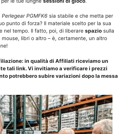
e per le tue lunghe
sessioni di gioco
.
l
Perlegear PGMFK6
sia stabile e che metta per
o punto di forza? Il materiale scelto per la sua
 nel tempo. Il fatto, poi, di liberare
spazio
sulla
, mouse, libri o altro – è, certamente, un altro
one!
liazione: in qualità di Affiliati riceviamo un
 tali link. Vi invitiamo a verificare i prezzi
anto potrebbero subire variazioni dopo la messa