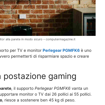
or alla parete in modo sicuro – computermagazine.it
pporto per TV e monitor
Perlegear PGMFK6
è uno
avvero permetterti di risparmiare spazio e creare
ua postazione gaming
parete
, il supporto
Perlegear PGMFK6
vanta un
pportare monitor o TV dai 26 pollici ai 55 pollici.
io
, riesce a sostenere ben 45 kg di peso.