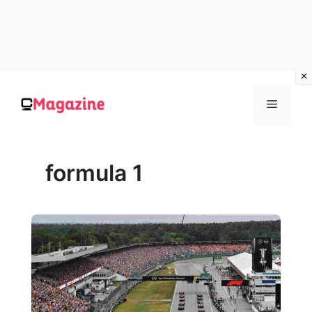
Vai
al
MENU
contenuto
formula 1