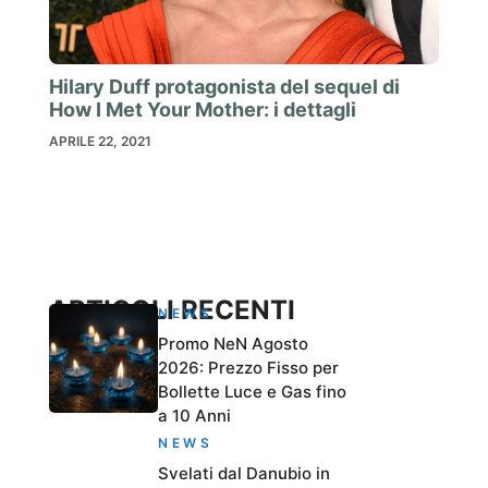
Hilary Duff protagonista del sequel di
How I Met Your Mother: i dettagli
APRILE 22, 2021
ARTICOLI RECENTI
NEWS
Promo NeN Agosto
2026: Prezzo Fisso per
Bollette Luce e Gas fino
a 10 Anni
NEWS
Svelati dal Danubio in