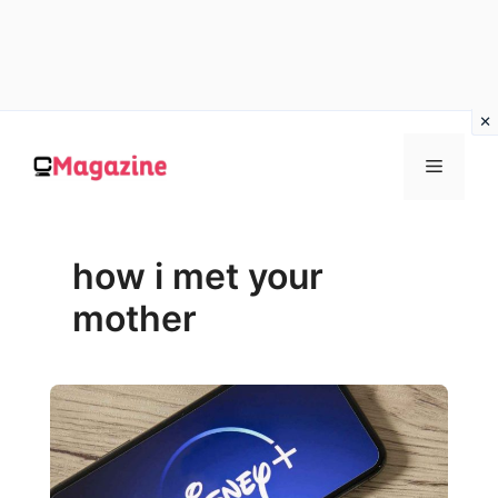
Vai
al
MENU
contenuto
how i met your
mother