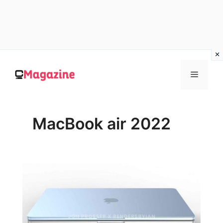
Vai
al
MENU
contenuto
MacBook air 2022