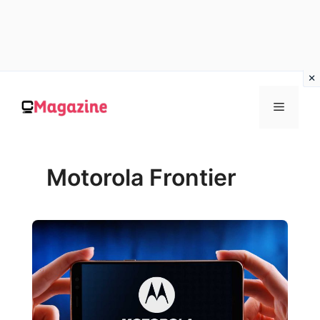
Vai
al
MENU
contenuto
Motorola Frontier