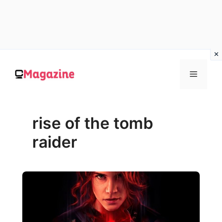
Vai
al
MENU
contenuto
rise of the tomb
raider