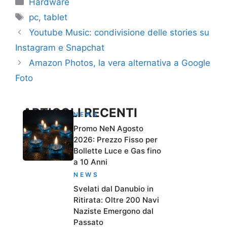
Categorie
Hardware
Tag
pc
,
tablet
Youtube Music: condivisione delle stories su
Instagram e Snapchat
Amazon Photos, la vera alternativa a Google
Foto
ARTICOLI RECENTI
NEWS
Promo NeN Agosto
2026: Prezzo Fisso per
Bollette Luce e Gas fino
a 10 Anni
NEWS
Svelati dal Danubio in
Ritirata: Oltre 200 Navi
Naziste Emergono dal
Passato