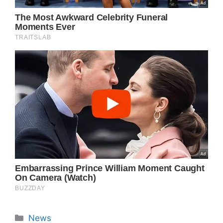
Categorie
News