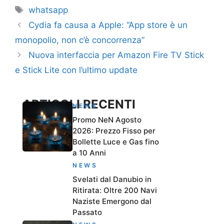
Tag
whatsapp
Cydia fa causa a Apple: “App store è un
monopolio, non c’è concorrenza”
Nuova interfaccia per Amazon Fire TV Stick
e Stick Lite con l’ultimo update
ARTICOLI RECENTI
NEWS
Promo NeN Agosto
2026: Prezzo Fisso per
Bollette Luce e Gas fino
a 10 Anni
NEWS
Svelati dal Danubio in
Ritirata: Oltre 200 Navi
Naziste Emergono dal
Passato