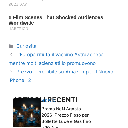
Categorie
Curiosità
L’Europa rifiuta il vaccino AstraZeneca
mentre molti scienziati lo promuovono
Prezzo incredibile su Amazon per il Nuovo
iPhone 12
ARTICOLI RECENTI
NEWS
Promo NeN Agosto
2026: Prezzo Fisso per
Bollette Luce e Gas fino
a 10 Anni