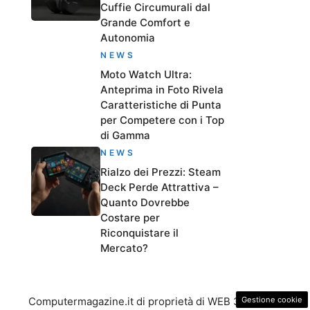
Cuffie Circumurali dal
Grande Comfort e
Autonomia
NEWS
Moto Watch Ultra:
Anteprima in Foto Rivela
Caratteristiche di Punta
per Competere con i Top
di Gamma
NEWS
Rialzo dei Prezzi: Steam
Deck Perde Attrattiva –
Quanto Dovrebbe
Costare per
Riconquistare il
Mercato?
Gestione cookie
Computermagazine.it di proprietà di WEB 365 SRL -