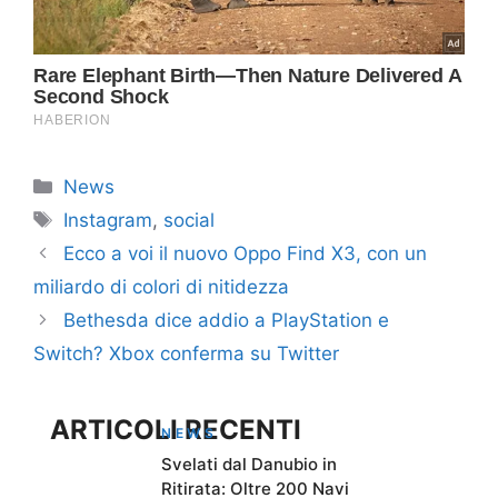
Categorie
News
Tag
Instagram
,
social
Ecco a voi il nuovo Oppo Find X3, con un
miliardo di colori di nitidezza
Bethesda dice addio a PlayStation e
Switch? Xbox conferma su Twitter
ARTICOLI RECENTI
NEWS
Svelati dal Danubio in
Ritirata: Oltre 200 Navi