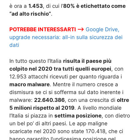
è ora a
1.453
, di cui l’
80% è etichettato come
“ad alto rischio”
.
POTREBBE INTERESSARTI –>
Google Drive,
upgrade necessaria: all-in sulla sicurezza dei
dati
In tutto questo l’Italia
risulta il paese più
colpito nel 2020 tra tutti quelli europei
, con
12.953 attacchi ricevuti per quanto riguarda i
macro malware
. Mentre il numero cresce a
dismisura se ci si sofferma sul dato inerente i
malware:
22.640.386
, con una crescita di
oltre
5 milioni rispetto al 2019
. A livello mondiale
l’Italia si piazza in
settima posizione
, con dietro
un bel po’ di altri paesi. Le app maligne
scaricate nel 2020 sono state 170.418, che ci
hanno garantito l’undicesima posizione nel