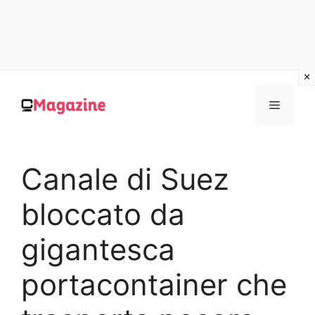
Vai
al
MENU
contenuto
Canale di Suez
bloccato da
gigantesca
portacontainer che