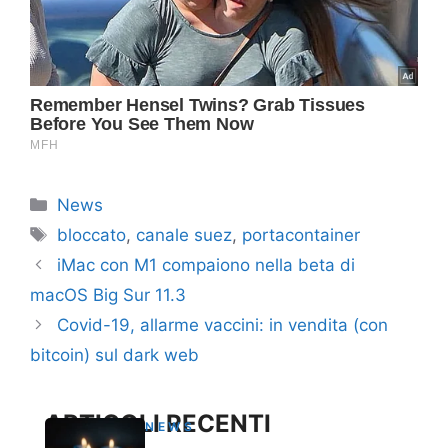
Categorie
News
Tag
bloccato
,
canale suez
,
portacontainer
iMac con M1 compaiono nella beta di
macOS Big Sur 11.3
Covid-19, allarme vaccini: in vendita (con
bitcoin) sul dark web
ARTICOLI RECENTI
NEWS