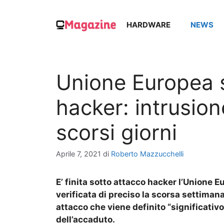
Vai
al
HARDWARE
NEWS
contenuto
Unione Europea 
hacker: intrusion
scorsi giorni
Aprile 7, 2021
di
Roberto Mazzucchelli
E’ finita sotto attacco hacker l’Unione 
verificata di preciso la scorsa settiman
attacco che viene definito “significati
dell’accaduto.