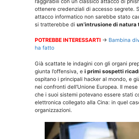
raggirabili con un classico attacco di phi
ottenere credenziali di accesso segrete.
attacco informatico non sarebbe stato ca
si tratterebbe di
un’intrusione di natura 
POTREBBE INTERESSARTI
→
Bambina dive
ha fatto
Già scattate le indagini con gli organi pr
giunta l’offensiva, e
i primi sospetti rica
ospitano i principali hacker al mondo, e 
nei confronti dell’Unione Europea. Il mese
che i suoi sistemi potevano essere stati 
elettronica collegato alla Cina: in quel caso
organizzazioni.