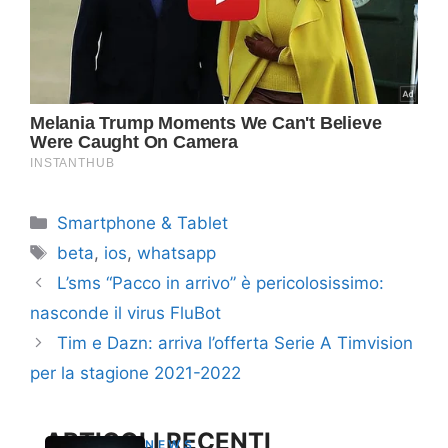
Categorie
Smartphone & Tablet
Tag
beta
,
ios
,
whatsapp
L’sms “Pacco in arrivo” è pericolosissimo:
nasconde il virus FluBot
Tim e Dazn: arriva l’offerta Serie A Timvision
per la stagione 2021-2022
ARTICOLI RECENTI
NEWS