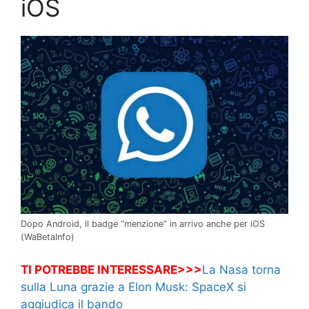
iOS
Dopo Android, il badge “menzione” in arrivo anche per iOS
(WaBetaInfo)
TI POTREBBE INTERESSARE>>>
La Nasa torna
sulla Luna grazie a Elon Musk: SpaceX si
aggiudica il bando