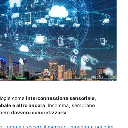
nologie come
interconnessione sensoriale,
bale e altro ancora
. Insomma, sembrano
bbero
davvero concretizzarsi
.
 torna a crescere il mercato, impennata nei primi