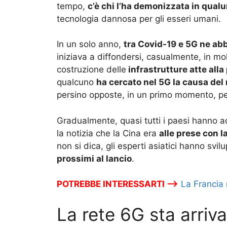
tempo,
c’è chi l’ha demonizzata in qua
tecnologia dannosa per gli esseri umani.
In un solo anno,
tra Covid-19 e 5G ne abbi
iniziava a diffondersi, casualmente, in mol
costruzione delle
infrastrutture atte all
qualcuno
ha cercato nel 5G la causa de
persino opposte, in un primo momento, pe
Gradualmente, quasi tutti i paesi hanno ad
la notizia che la Cina era
alle prese con l
non si dica, gli esperti asiatici hanno svi
prossimi al lancio
.
POTREBBE INTERESSARTI –>
La Francia
La rete 6G sta arriv