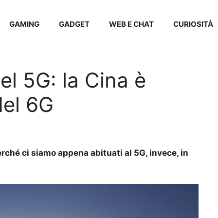
GAMING
GADGET
WEB E CHAT
CURIOSITÀ
del 5G: la Cina è
del 6G
ché ci siamo appena abituati al 5G, invece, in