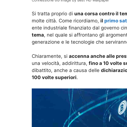
Connessione 6G Image by Best HD Wallpaper
Si tratta proprio di
una corsa contro il t
molte città. Come ricordiamo,
il
primo sat
ente industriale finanziato dal governo c
tema
, nel quale si affrontano gli argoment
generazione e le tecnologie che serviranno
Chiaramente, si
accenna anche alle pres
una velocità, addirittura,
fino a 10 volte 
dibattito, anche a causa delle
dichiarazi
100 volte superiori
.