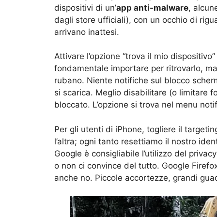
dispositivi di un’
app anti-malware
, alcun
dagli store ufficiali), con un occhio di r
arrivano inattesi.
Attivare l’opzione “trova il mio dispositiv
fondamentale importare per ritrovarlo, ma p
rubano. Niente notifiche sul blocco schermo
si scarica. Meglio disabilitare (o limitare
bloccato. L’opzione si trova nel menu notif
Per gli utenti di iPhone, togliere il targeti
l’altra; ogni tanto resettiamo il nostro ident
Google è consigliabile l’utilizzo del privac
o non ci convince del tutto. Google Fir
anche no. Piccole accortezze, grandi gua