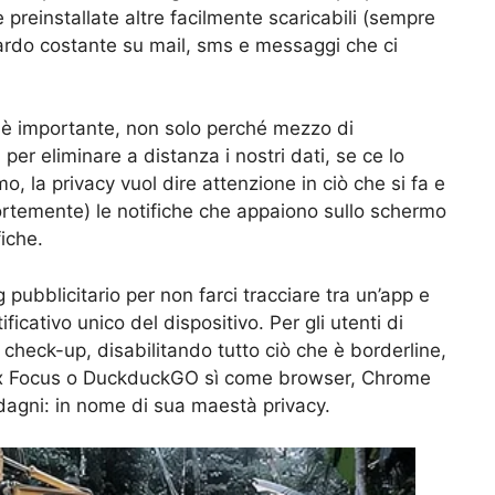
e preinstallate altre facilmente scaricabili (sempre
iguardo costante su mail, sms e messaggi che ci
o” è importante, non solo perché mezzo di
er eliminare a distanza i nostri dati, se ce lo
, la privacy vuol dire attenzione in ciò che si fa e
 fortemente) le notifiche che appaiono sullo schermo
iche.
ng pubblicitario per non farci tracciare tra un’app e
ificativo unico del dispositivo. Per gli utenti di
y check-up, disabilitando tutto ciò che è borderline,
efox Focus o DuckduckGO sì come browser, Chrome
dagni: in nome di sua maestà privacy.