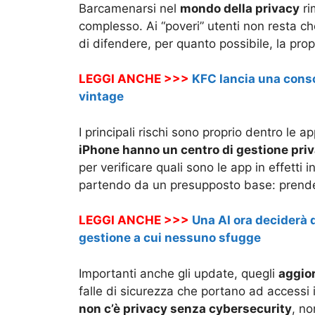
Barcamenarsi nel
mondo della privacy
ri
complesso. Ai “poveri” utenti non resta c
di difendere, per quanto possibile, la prop
LEGGI ANCHE >>>
KFC lancia una conso
vintage
I principali rischi sono proprio dentro le ap
iPhone hanno un centro di gestione priv
per verificare quali sono le app in effetti
partendo da un presupposto base: prendere 
LEGGI ANCHE >>>
Una AI ora deciderà q
gestione a cui nessuno sfugge
Importanti anche gli update, quegli
aggio
falle di sicurezza che portano ad accessi il
non c’è privacy senza cybersecurity
, no