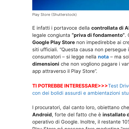
Play Store (Shutterstock)
E infatti i portavoce della
controllata di 
legale congiunta
“priva di fondamento”
.
Google Play Store
non impedirebbe ai crea
siti ufficiali. “Questa causa non persegue 
consumatori – si legge nella
nota
– ma so
dimensioni
che non vogliono pagare i vant
app attraverso il Play Store”.
TI POTREBBE INTERESSARE>>>
Test Driv
con dei bolidi assurdi e ambientazioni s
I procuratori, dal canto loro, obiettano che 
Android
, forte del fatto che è
installato 
operativo di Google. Inoltre, il restante 10