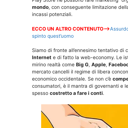
Play Store né possono fare marketing “org
mondo
, con conseguente limitazione della
incassi potenziali.
ECCO UN ALTRO CONTENUTO—>
Assurdo
spinto quest’uomo
Siamo di fronte all’ennesimo tentativo di 
Internet
e di fatto la web-economy. Le i
mirino realtà come
Big G
,
Apple
,
Facebo
mercato cancelli il regime di libera concor
economico occidentale. Se non c’è
compe
consumatori, è il mantra di governanti e le
spesso
costretto a fare i conti
.