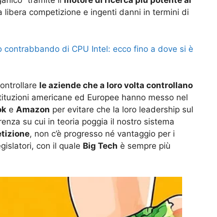
anico” tramite il
motore di ricerca più potente al
 libera competizione e ingenti danni in termini di
 contrabbando di CPU Intel: ecco fino a dove si è
controllare
le aziende che a loro volta controllano
stituzioni americane ed Europee hanno messo nel
ok
e
Amazon
per evitare che la loro leadership sul
renza su cui in teoria poggia il nostro sistema
tizione
, non c’è progresso né vantaggio per i
gislatori, con il quale
Big Tech
è sempre più