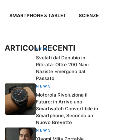
SMARTPHONE & TABLET
SCIENZE
ARTICOLI RECENTI
NEWS
Svelati dal Danubio in
Ritirata: Oltre 200 Navi
Naziste Emergono dal
Passato
NEWS
Motorola Rivoluziona il
Futuro: in Arrivo uno
Smartwatch Convertibile in
Smartphone, Secondo un
Nuovo Brevetto
NEWS
Xiaomi Mijia Portable