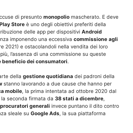
accuse di presunto
monopolio
mascherato. E deve
Play Store
è uno degli obiettivi preferiti della
stribuzione delle app per dispositivi
Android
rrenza imponendo una eccessiva
commissione
agli
e 2021) e ostacolandoli nella vendita dei loro
i più, l’assenza di una commissione su queste
e beneficio dei consumatori
.
arte della
gestione quotidiana
dei padroni della
w
stanno lavorando a due cause che hanno per
ca mobile
, la prima intentata ad ottobre 2020 dal
, la seconda firmata da
38 stati a dicembre
,
 procuratori generali
invece puntano il dito contro
nza sleale su
Google Ads
, la sua piattaforma