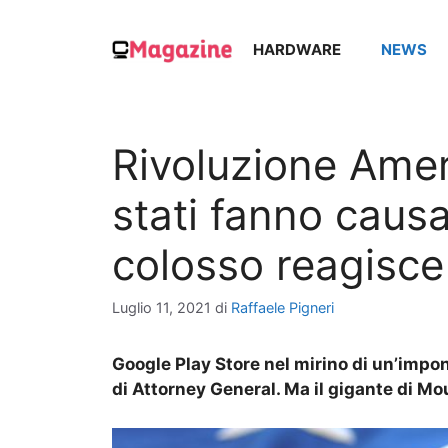
Vai
al
HARDWARE
NEWS
contenuto
Rivoluzione Ameri
stati fanno causa
colosso reagisce
Luglio 11, 2021
di
Raffaele Pigneri
Google Play Store nel mirino di un’impon
di Attorney General. Ma il gigante di M