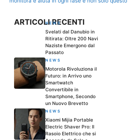
monitora e aiuta in ogni fase e non solo questo
ARTICOLI RECENTI
NEWS
Svelati dal Danubio in
Ritirata: Oltre 200 Navi
Naziste Emergono dal
Passato
NEWS
Motorola Rivoluziona il
Futuro: in Arrivo uno
Smartwatch
Convertibile in
Smartphone, Secondo
un Nuovo Brevetto
NEWS
Xiaomi Mijia Portable
Electric Shaver Pro: Il
Rasoio Elettrico che si