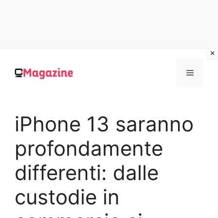
Vai
al
MENU
contenuto
iPhone 13 saranno
profondamente
differenti: dalle
custodie in