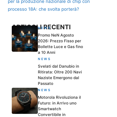
per la produzione nazionale di chip con
processo 18A: che svolta porterà?
ARTICOLI RECENTI
NEWS
Promo NeN Agosto
2026: Prezzo Fisso per
Bollette Luce e Gas fino
a 10 Anni
NEWS
Svelati dal Danubio in
Ritirata: Oltre 200 Navi
Naziste Emergono dal
Passato
NEWS
Motorola Rivoluziona il
Futuro: in Arrivo uno
Smartwatch
Convertibile in