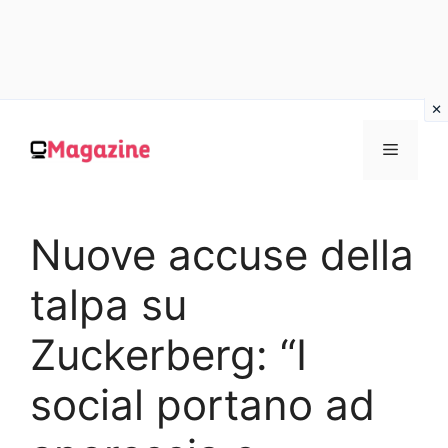
Vai
al
MENU
contenuto
Nuove accuse della
talpa su
Zuckerberg: “I
social portano ad