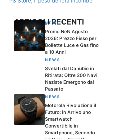
PS Store, il peso dell’età incombe
ARTICOLI RECENTI
NEWS
Promo NeN Agosto
2026: Prezzo Fisso per
Bollette Luce e Gas fino
a 10 Anni
NEWS
Svelati dal Danubio in
Ritirata: Oltre 200 Navi
Naziste Emergono dal
Passato
NEWS
Motorola Rivoluziona il
Futuro: in Arrivo uno
Smartwatch
Convertibile in
Smartphone, Secondo