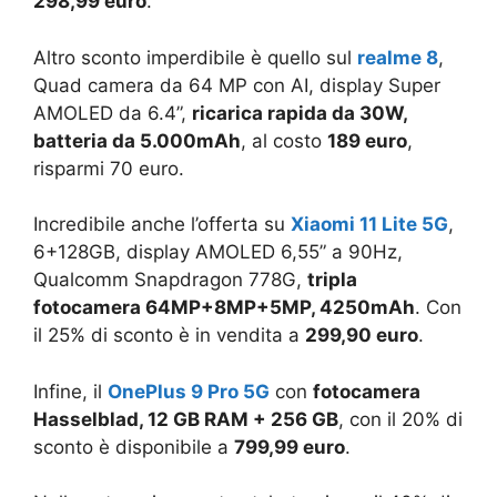
298,99 euro
.
Altro sconto imperdibile è quello sul
realme 8
,
Quad camera da 64 MP con AI, display Super
AMOLED da 6.4”,
ricarica rapida da 30W,
batteria da 5.000mAh
, al costo
189 euro
,
risparmi 70 euro.
Incredibile anche l’offerta su
Xiaomi 11 Lite 5G
,
6+128GB, display AMOLED 6,55” a 90Hz,
Qualcomm Snapdragon 778G,
tripla
fotocamera 64MP+8MP+5MP, 4250mAh
. Con
il 25% di sconto è in vendita a
299,90 euro
.
Infine, il
OnePlus 9 Pro 5G
con
fotocamera
Hasselblad, 12 GB RAM + 256 GB
, con il 20% di
sconto è disponibile a
799,99 euro
.