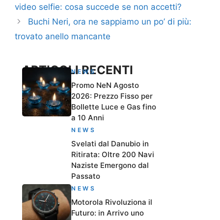
video selfie: cosa succede se non accetti?
Buchi Neri, ora ne sappiamo un po’ di più:
trovato anello mancante
ARTICOLI RECENTI
NEWS
Promo NeN Agosto
2026: Prezzo Fisso per
Bollette Luce e Gas fino
a 10 Anni
NEWS
Svelati dal Danubio in
Ritirata: Oltre 200 Navi
Naziste Emergono dal
Passato
NEWS
Motorola Rivoluziona il
Futuro: in Arrivo uno