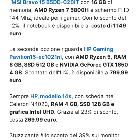
l’
MSI Bravo 15 B5DD-020IT
con
16 GB
di
memoria,
AMD Ryzen 7 5800H
e schermo FHD
144 Mhz, ideale per i gamer. Con lo sconto del
12%, il notebook è disponibile al c
osto di 1.149
euro
.
La seconda opzione riguarda
HP Gaming
Pavilion15-ec1021nl
, con
AMD Ryzen 5
,
RAM
8 GB, SSD 512 GB e NVIDIA GeForce GTX 1650
4 GB
. Scontato dell’11%, è disponibile a
799,99
euro
.
Sempre
HP, modello 14s
, con scheda ntel
Celeron N4020,
RAM 4 GB, SSD 128 GB e
grafica Intel UHD
. Grazie al 23% di sconto,
costa
269,99 euro
.
Stuzzicante è lo sconto del 39% sul monitor