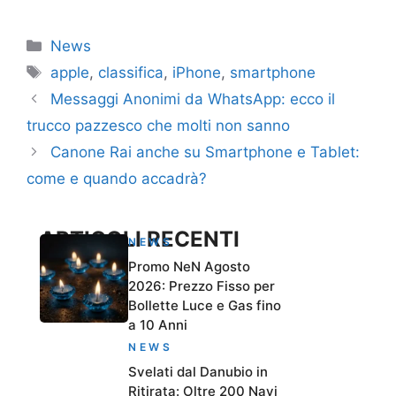
Categorie
News
Tag
apple
,
classifica
,
iPhone
,
smartphone
Messaggi Anonimi da WhatsApp: ecco il
trucco pazzesco che molti non sanno
Canone Rai anche su Smartphone e Tablet:
come e quando accadrà?
ARTICOLI RECENTI
NEWS
Promo NeN Agosto
2026: Prezzo Fisso per
Bollette Luce e Gas fino
a 10 Anni
NEWS
Svelati dal Danubio in
Ritirata: Oltre 200 Navi