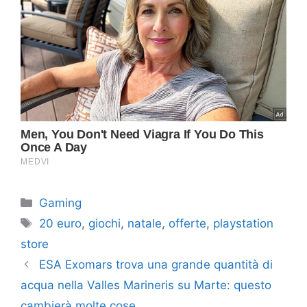
Categorie
Gaming
Tag
20 euro
,
giochi
,
natale
,
offerte
,
playstation
store
ESA Exomars trova una grande quantità di
acqua nella Valles Marineris su Marte: questo
cambierà molte cose