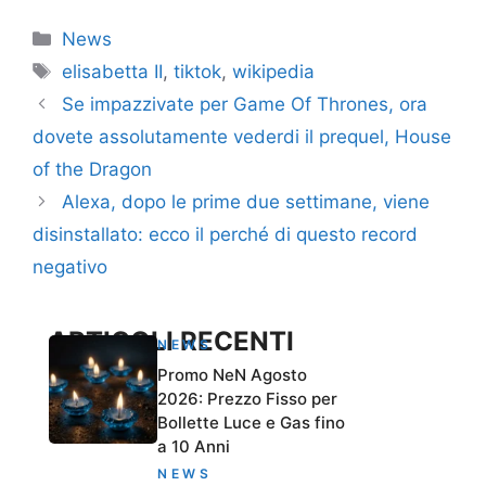
Categorie
News
Tag
elisabetta II
,
tiktok
,
wikipedia
Se impazzivate per Game Of Thrones, ora
dovete assolutamente vederdi il prequel, House
of the Dragon
Alexa, dopo le prime due settimane, viene
disinstallato: ecco il perché di questo record
negativo
ARTICOLI RECENTI
NEWS
Promo NeN Agosto
2026: Prezzo Fisso per
Bollette Luce e Gas fino
a 10 Anni
NEWS