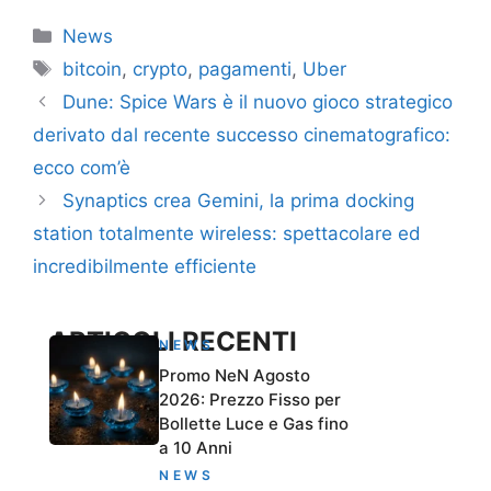
Categorie
News
Tag
bitcoin
,
crypto
,
pagamenti
,
Uber
Dune: Spice Wars è il nuovo gioco strategico
derivato dal recente successo cinematografico:
ecco com’è
Synaptics crea Gemini, la prima docking
station totalmente wireless: spettacolare ed
incredibilmente efficiente
ARTICOLI RECENTI
NEWS
Promo NeN Agosto
2026: Prezzo Fisso per
Bollette Luce e Gas fino
a 10 Anni
NEWS