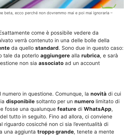
ione beta, ecco perché non dovremmo mai e poi mai ignorarla –
 Esattamente come è possibile vedere da
lvato verrà contenuto in una delle bolle della
ente
da quello
standard
. Sono due in questo caso:
o tale da poterlo
aggiungere
alla
rubrica
, e sarà
questione non sia
associato
ad un account
ol numero in questione. Comunque, la
novità
di cui
sia
disponibile
soltanto per un
numero
limitato di
 se fosse una qualunque
feature
di
WhatsApp
,
l tutto in seguito. Fino ad allora, ci conviene
al riguardo cosicché non ci sia l’eventualità di
ia una aggiunta
troppo grande
, tenete a mente