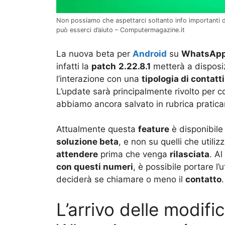
Non possiamo che aspettarci soltanto info importanti 
può esserci d’aiuto – Computermagazine.it
La nuova beta per
Android
su
WhatsAp
infatti la
patch
2.22.8.1
metterà a disposi
l’interazione con una
tipologia di contatt
L’update sarà principalmente rivolto per 
abbiamo ancora salvato in rubrica pratic
Attualmente questa
feature
è disponibile 
soluzione beta
, e non su quelli che utiliz
attendere
prima che venga
rilasciata
. A
con questi numeri
, è possibile portare l
deciderà se chiamare o meno il
contatto
.
L’arrivo delle modific