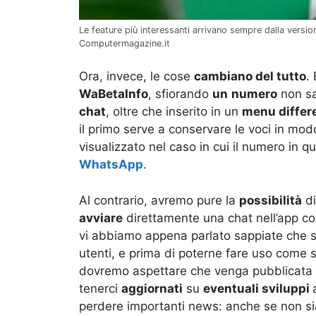
Le feature più interessanti arrivano sempre dalla vers
Computermagazine.it
Ora, invece, le cose
cambiano del tutto
.
WaBetaInfo
, sfiorando
un
numero
non sa
chat
, oltre che inserito in un
menu differ
il primo serve a conservare le voci in mod
visualizzato nel caso in cui il numero in 
WhatsApp
.
Al contrario, avremo pure la
possibilità
di
avviare
direttamente una chat nell’app c
vi abbiamo appena parlato sappiate che 
utenti, e prima di poterne fare uso come
dovremo aspettare che venga pubblicata de
tenerci
aggiornati
su
eventuali sviluppi
perdere importanti news: anche se non s