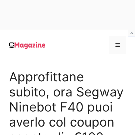
Vai
al
MENU
contenuto
Approfittane
subito, ora Segway
Ninebot F40 puoi
averlo col coupon