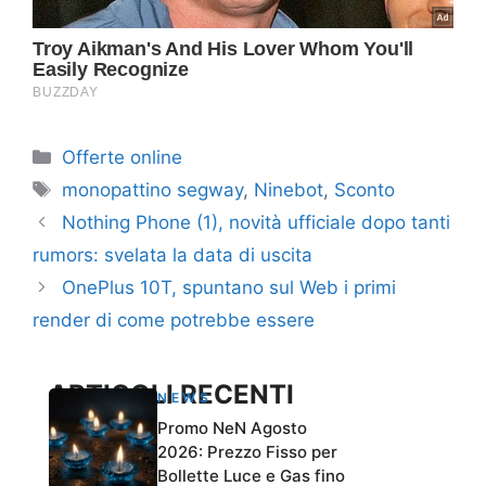
Categorie
Offerte online
Tag
monopattino segway
,
Ninebot
,
Sconto
Nothing Phone (1), novità ufficiale dopo tanti
rumors: svelata la data di uscita
OnePlus 10T, spuntano sul Web i primi
render di come potrebbe essere
ARTICOLI RECENTI
NEWS
Promo NeN Agosto
2026: Prezzo Fisso per
Bollette Luce e Gas fino