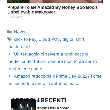
Categorie
News
Tag
click to Pay
,
Cloud POS
,
digital shift
,
mastercard
Un tatuaggio ci salverà a tutti: ecco la
medicina del futuro, sempre monitorati senza
rendersene conto
Amazon raddoppia il Prime Day 2022? Forse
un secondo evento in autunno ma…
ARTICOLI RECENTI
NEWS
Promo NeN Agosto