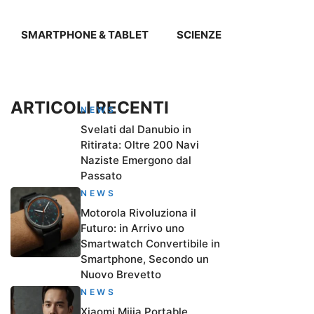
SMARTPHONE & TABLET
SCIENZE
ARTICOLI RECENTI
NEWS
Svelati dal Danubio in
Ritirata: Oltre 200 Navi
Naziste Emergono dal
Passato
NEWS
Motorola Rivoluziona il
Futuro: in Arrivo uno
Smartwatch Convertibile in
Smartphone, Secondo un
Nuovo Brevetto
NEWS
Xiaomi Mijia Portable