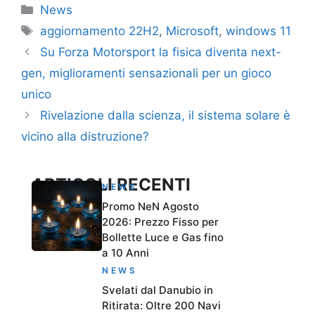
Categorie
News
Tag
aggiornamento 22H2
,
Microsoft
,
windows 11
Su Forza Motorsport la fisica diventa next-
gen, miglioramenti sensazionali per un gioco
unico
Rivelazione dalla scienza, il sistema solare è
vicino alla distruzione?
ARTICOLI RECENTI
NEWS
Promo NeN Agosto
2026: Prezzo Fisso per
Bollette Luce e Gas fino
a 10 Anni
NEWS
Svelati dal Danubio in
Ritirata: Oltre 200 Navi