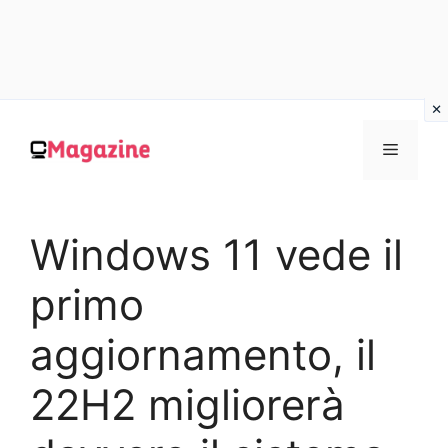
Vai
al
MENU
contenuto
Windows 11 vede il
primo
aggiornamento, il
22H2 migliorerà