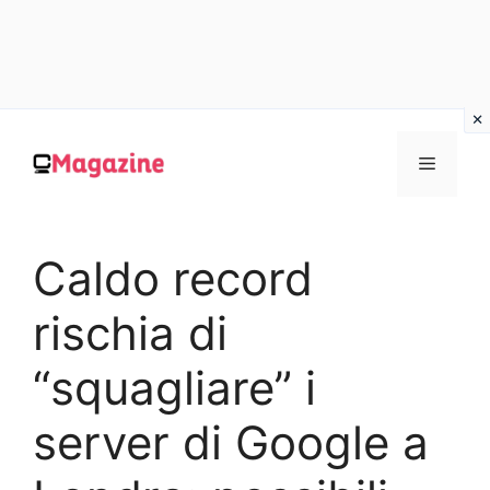
Vai
al
MENU
contenuto
Caldo record
rischia di
“squagliare” i
server di Google a