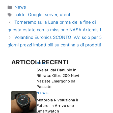
Categorie
News
Tag
caldo
,
Google
,
server
,
utenti
Torneremo sulla Luna prima della fine di
questa estate con la missione NASA Artemis I
Volantino Euronics SCONTO IVA: solo per 5
giorni prezzi imbattibili su centinaia di prodotti
ARTICOLI RECENTI
NEWS
Svelati dal Danubio in
Ritirata: Oltre 200 Navi
Naziste Emergono dal
Passato
NEWS
Motorola Rivoluziona il
Futuro: in Arrivo uno
Smartwatch