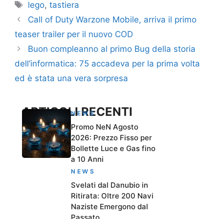
Tag
lego
,
tastiera
Call of Duty Warzone Mobile, arriva il primo
teaser trailer per il nuovo COD
Buon compleanno al primo Bug della storia
dell’informatica: 75 accadeva per la prima volta
ed è stata una vera sorpresa
ARTICOLI RECENTI
NEWS
Promo NeN Agosto
2026: Prezzo Fisso per
Bollette Luce e Gas fino
a 10 Anni
NEWS
Svelati dal Danubio in
Ritirata: Oltre 200 Navi
Naziste Emergono dal
Passato