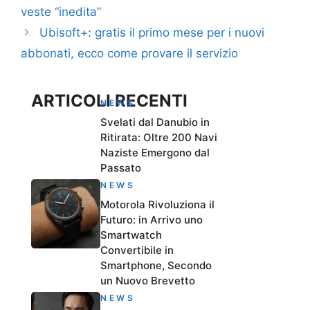
veste “inedita”
Ubisoft+: gratis il primo mese per i nuovi
abbonati, ecco come provare il servizio
ARTICOLI RECENTI
NEWS
Svelati dal Danubio in
Ritirata: Oltre 200 Navi
Naziste Emergono dal
Passato
NEWS
Motorola Rivoluziona il
Futuro: in Arrivo uno
Smartwatch
Convertibile in
Smartphone, Secondo
un Nuovo Brevetto
NEWS