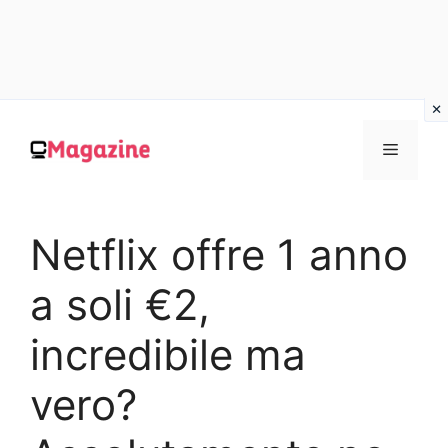
Vai
al
MENU
contenuto
Netflix offre 1 anno
a soli €2,
incredibile ma
vero?