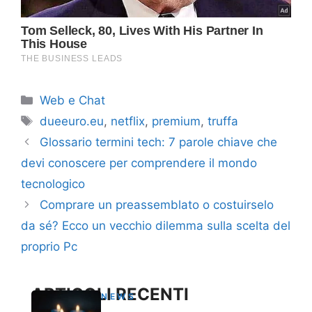
Categorie
Web e Chat
Tag
dueeuro.eu
,
netflix
,
premium
,
truffa
Glossario termini tech: 7 parole chiave che
devi conoscere per comprendere il mondo
tecnologico
Comprare un preassemblato o costuirselo
da sé? Ecco un vecchio dilemma sulla scelta del
proprio Pc
ARTICOLI RECENTI
NEWS