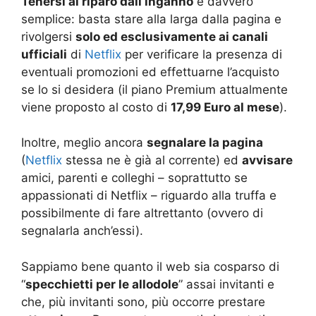
Tenersi al riparo dall’inganno
è davvero
semplice: basta stare alla larga dalla pagina e
rivolgersi
solo ed esclusivamente ai canali
ufficiali
di
Netflix
per verificare la presenza di
eventuali promozioni ed effettuarne l’acquisto
se lo si desidera (il piano Premium attualmente
viene proposto al costo di
17,99 Euro al mese
).
Inoltre, meglio ancora
segnalare la pagina
(
Netflix
stessa ne è già al corrente) ed
avvisare
amici, parenti e colleghi – soprattutto se
appassionati di Netflix – riguardo alla truffa e
possibilmente di fare altrettanto (ovvero di
segnalarla anch’essi).
Sappiamo bene quanto il web sia cosparso di
“
specchietti per le allodole
” assai invitanti e
che, più invitanti sono, più occorre prestare