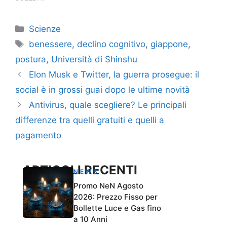
Categorie
Scienze
Tag
benessere
,
declino cognitivo
,
giappone
,
postura
,
Università di Shinshu
Elon Musk e Twitter, la guerra prosegue: il
social è in grossi guai dopo le ultime novità
Antivirus, quale scegliere? Le principali
differenze tra quelli gratuiti e quelli a
pagamento
ARTICOLI RECENTI
NEWS
Promo NeN Agosto
2026: Prezzo Fisso per
Bollette Luce e Gas fino
a 10 Anni