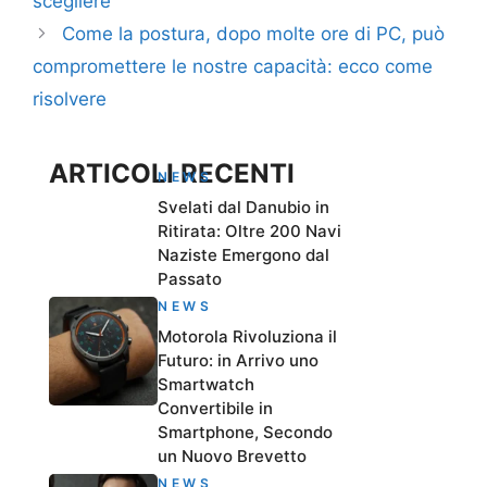
scegliere
Come la postura, dopo molte ore di PC, può
compromettere le nostre capacità: ecco come
risolvere
ARTICOLI RECENTI
NEWS
Svelati dal Danubio in
Ritirata: Oltre 200 Navi
Naziste Emergono dal
Passato
NEWS
Motorola Rivoluziona il
Futuro: in Arrivo uno
Smartwatch
Convertibile in
Smartphone, Secondo
un Nuovo Brevetto
NEWS