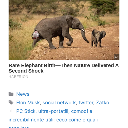
Categorie
News
Tag
Elon Musk
,
social network
,
twitter
,
Zatko
PC Stick, ultra-portatili, comodi e
incredibilmente utili: ecco come e quali